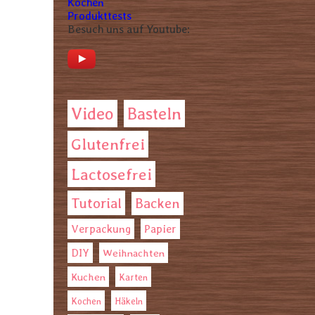
Kochen
Produkttests
Besuch uns auf Youtube:
Video
Basteln
Glutenfrei
Lactosefrei
Tutorial
Backen
Verpackung
Papier
DIY
Weihnachten
Kuchen
Karten
Kochen
Häkeln