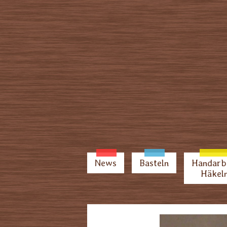
News
Basteln
Handarb
Häkel