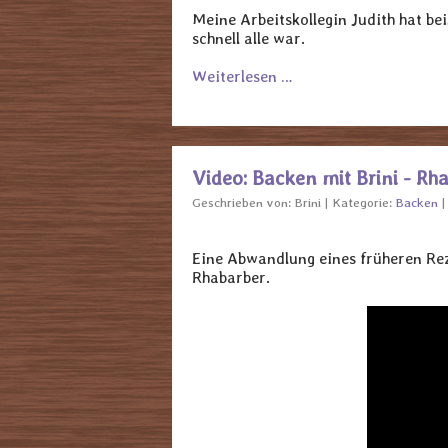
Meine Arbeitskollegin Judith hat be
schnell alle war.
Weiterlesen …
Video: Backen mit Brini - Rh
Geschrieben von:
Brini
Kategorie:
Backen
Eine Abwandlung eines früheren Re
Rhabarber.