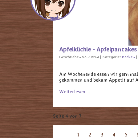
Apfelküchle - Apfelpancakes
Geschrieben von:
Brini
Kategorie:
Backen
Am Wochenende essen wir gern mal E
gekommen und bekam Appetit auf A
Weiterlesen …
Seite 4 von 7
1
2
3
4
5