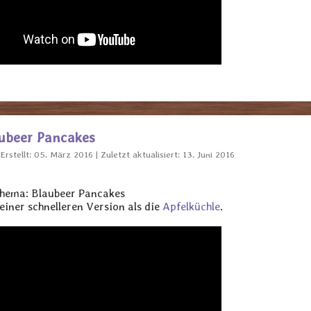
aubeer Pancakes
Erstellt: 05. März 2016
Zuletzt aktualisiert: 13. Juni 2016
Thema: Blaubeer Pancakes
einer schnelleren Version als die
Apfelküchle
.