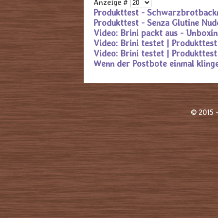
Anzeige #
Produkttest - Schwarzbrotback
Produkttest - Senza Glutine Nude
Video: Brini packt aus - Unboxi
Video: Brini testet | Produkttes
Video: Brini testet | Produkttes
Wenn der Postbote einmal klinge
© 2015 