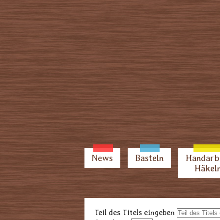
News
Basteln
Handarb
Häkel
Teil des Titels eingeben