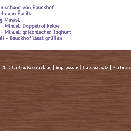
mischung von Bauckhof
ln von Barilla
ng MinusL
t - MinusL Doppelrollkekse
t - MinusL griechischer Joghurt
lt - Bauckhof lässt grüßen
- 2021 CaBris Kreativblog |
Impressum |
Datenschutz |
Partners