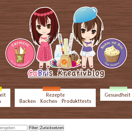
eit
Rezepte
Gesundheit
n
Backen
Kochen
Produkttests
Filter
Zurücksetzen