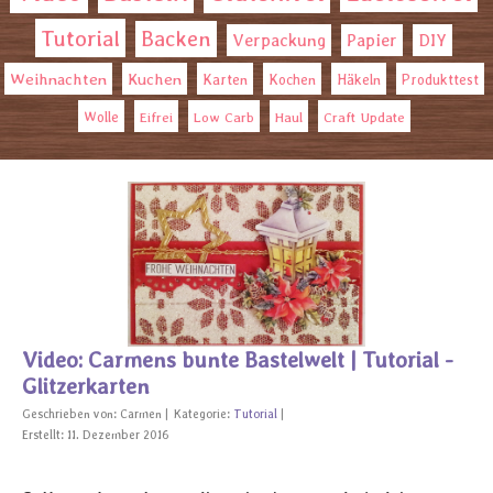
Tutorial
Backen
Verpackung
Papier
DIY
Weihnachten
Kuchen
Karten
Kochen
Häkeln
Produkttest
Wolle
Eifrei
Low Carb
Haul
Craft Update
Video: Carmens bunte Bastelwelt | Tutorial -
Glitzerkarten
Geschrieben von:
Carmen
Kategorie:
Tutorial
Erstellt: 11. Dezember 2016