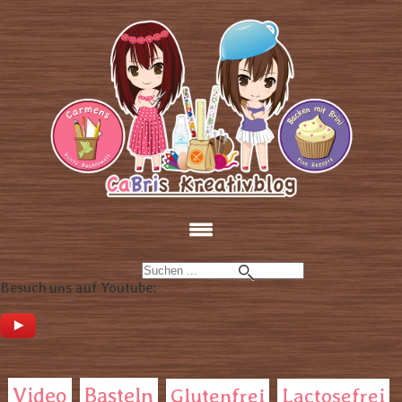
Besuch uns auf Youtube:
Video
Basteln
Glutenfrei
Lactosefrei