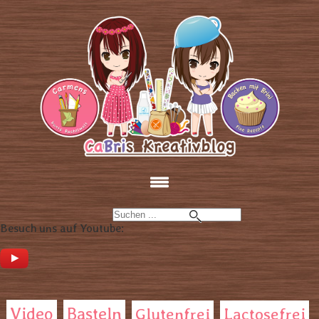
Besuch uns auf Youtube:
Video
Basteln
Glutenfrei
Lactosefrei