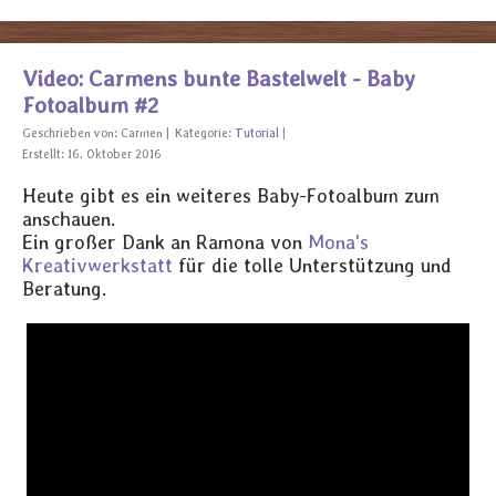
Video: Carmens bunte Bastelwelt - Baby
Fotoalbum #2
Geschrieben von:
Carmen
Kategorie:
Tutorial
Erstellt: 16. Oktober 2016
Heute gibt es ein weiteres Baby-Fotoalbum zum
anschauen.
Ein großer Dank an Ramona von
Mona's
Kreativwerkstatt
für die tolle Unterstützung und
Beratung.