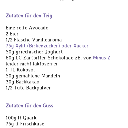
Zutaten für den Teig
Eine reife Avocado
2 Eier
1/2 Flasche Vanillearoma
75g Xylit (Birkenzucker) oder Xucker
50g griechischer Joghurt
80g LC Zartbitter Schokolade zB. von
Minus Z
-
leider nicht laktosefrei
1 TL Kokosöl
50g gemahlene Mandeln
30g Backkakao
1/2 Tüte Backpulver
Zutaten für den Guss
100g lf Quark
75g lf Frischkäse