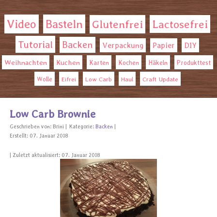
Video
Basteln
Glutenfrei
Lactosefrei
Tutorial
Backen
Verpackung
Papier
DIY
Weihnachten
Kuchen
Karten
Kochen
Häkeln
Produkttest
Wolle
Eifrei
Low Carb
Haul
Craft Update
Low Carb Brownie
Geschrieben von:
Brini
Kategorie:
Backen
Erstellt: 07. Januar 2018
Zuletzt aktualisiert: 07. Januar 2018